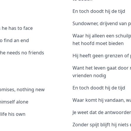
En toch doodt hij de tijd
Sundowner, drijvend van p
 he has to face
Waar hij alleen een schuil
o find an end
het hoofd moet bieden
, he needs no friends
Hij heeft geen grenzen of 
Want het leven gaat door me
vrienden nodig
En toch doodt hij de tijd
omises, nothing new
Waar komt hij vandaan, wa
himself alone
Je weet dat de antwoorden 
 life his own
Zonder spijt blijft hij niets