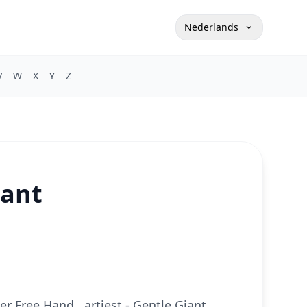
Nederlands
V
W
X
Y
Z
iant
 Free Hand , artiest - Gentle Giant