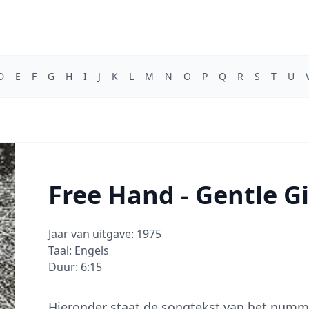
D
E
F
G
H
I
J
K
L
M
N
O
P
Q
R
S
T
U
Free Hand - Gentle G
Jaar van uitgave: 1975
Taal: Engels
Duur: 6:15
Hieronder staat de songtekst van het nummer