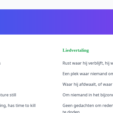
Liedvertaling
s
Rust waar hij verblijft, hi
Een plek waar niemand om
Waar hij afdwaalt, of waar
ure still
Om niemand in het bijzonde
ng, has time to kill
Geen gedachten om redenen,
te doden