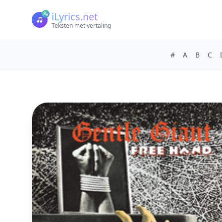
iLyrics.net
Teksten met vertaling
#
A
B
C