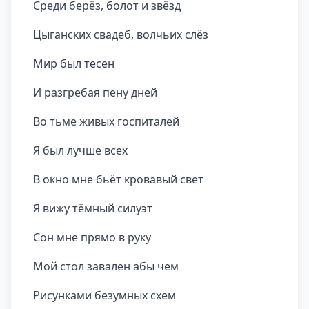
Среди берёз, болот и звёзд
Цыганских свадеб, волчьих слёз
Мир был тесен
И разгребая пену дней
Во тьме живых госпиталей
Я был лучше всех
В окно мне бьёт кровавый свет
Я вижу тёмный силуэт
Сон мне прямо в руку
Мой стол завален абы чем
Рисунками безумных схем