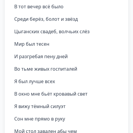
В тот вечер всё было
Среди берёз, болот и звёзд
Цыганских свадеб, волчьих слёз
Мир был тесен
И разгребая пену дней
Во тьме живых госпиталей
Я был лучше всех
В окно мне бьёт кровавый свет
Я вижу тёмный силуэт
Сон мне прямо в руку
Мой стол завален абы чем