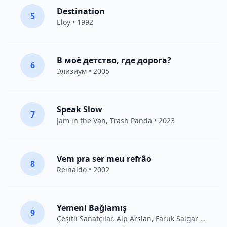
Destination
5
Eloy
• 1992
В моё детство, где дорога?
6
Элизиум
• 2005
Speak Slow
7
Jam in the Van
, Trash Panda • 2023
Vem pra ser meu refrão
8
Reinaldo • 2002
Yemeni Bağlamış
9
Çeşitli Sanatçılar
, Alp Arslan, Faruk Salgar • 2012