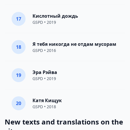
Кислотный дождь
17
GSPD
• 2019
Я тебя никогда не отдам мусорам
18
GSPD
• 2016
Эра Рэйва
19
GSPD
• 2019
Катя Кищук
20
GSPD
• 2018
New texts and translations on the